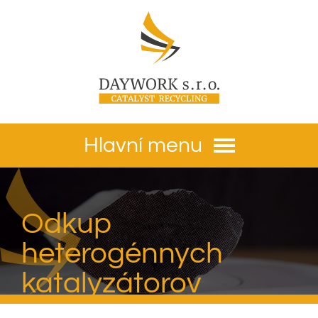
Hlavní menu
Odkup
heterogénnych
katalyzátorov